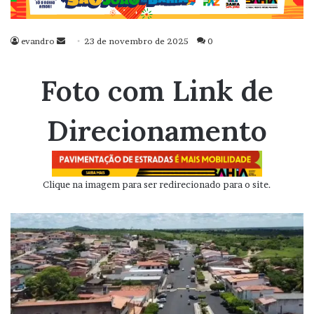
evandro
Mande
23 de novembro de 2025
0
um
e-
Foto com Link de
mail
Direcionamento
Clique na imagem para ser redirecionado para o site.