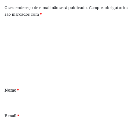
O seu endereço de e-mail não será publicado.
Campos obrigatórios
são marcados com
*
C
o
m
e
n
t
á
r
Nome
*
i
o
*
E-mail
*