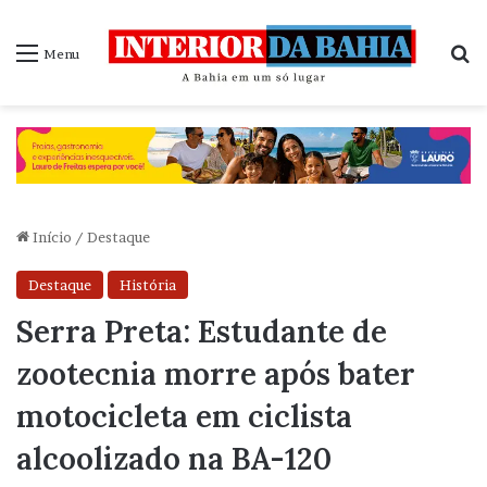
P
Menu
Início
/
Destaque
Destaque
História
Serra Preta: Estudante de
zootecnia morre após bater
motocicleta em ciclista
alcoolizado na BA-120