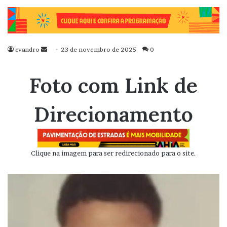
evandro
Mande
23 de novembro de 2025
0
um
e-
Foto com Link de
mail
Direcionamento
Clique na imagem para ser redirecionado para o site.