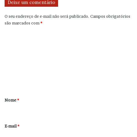
Deixe um comentário
O seu endereço de e-mail não será publicado.
Campos obrigatórios
são marcados com
*
C
o
m
e
n
t
á
r
Nome
*
i
o
*
E-mail
*