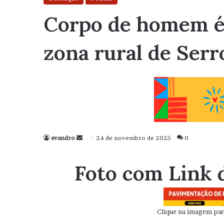
Corpo de homem é 
zona rural de Serr
evandro
Mande
24 de novembro de 2025
0
um
e-
Foto com Link 
mail
Clique na imagem para