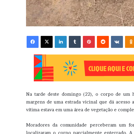
Facebook
X
Linkedin
Tumblr
Pinterest
Reddit
VK
Na tarde deste domingo (22), o corpo de um 
margens de uma estrada vicinal que dá acesso a
vítima estava em uma área de vegetação e comple
Moradores da comunidade perceberam um for
localizaram o corpo parcialmente enterrado. A P