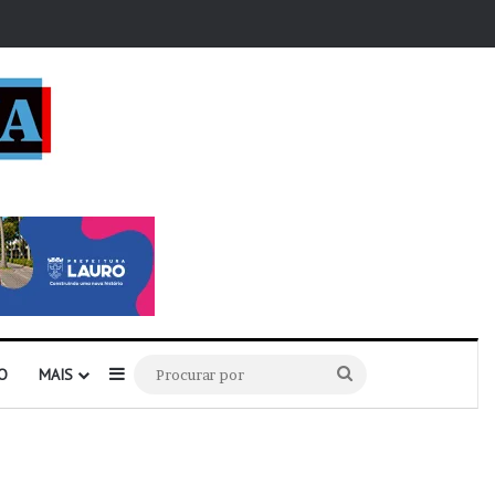
r
Barra Lateral
Procurar
O
MAIS
por