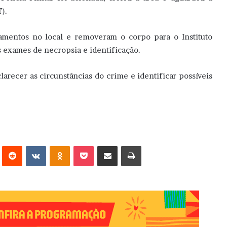
).
amentos no local e removeram o corpo para o Instituto
s exames de necropsia e identificação.
sclarecer as circunstâncias do crime e identificar possíveis
erest
Reddit
VK
OK
Pocket
Compartilhar via e-mail
Imprimir