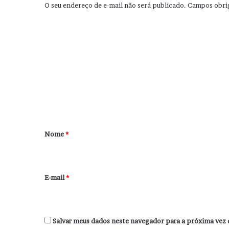
O seu endereço de e-mail não será publicado.
Campos obri
C
o
m
e
n
t
á
r
Nome
*
i
o
*
E-mail
*
Salvar meus dados neste navegador para a próxima vez 