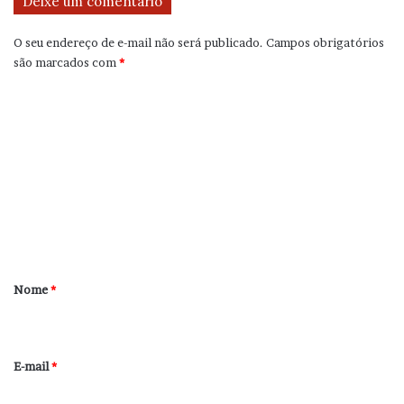
Deixe um comentário
O seu endereço de e-mail não será publicado.
Campos obrigatórios
são marcados com
*
C
o
m
e
n
t
á
r
Nome
*
i
o
*
E-mail
*