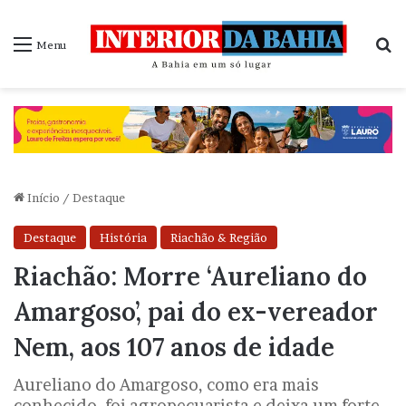
P
Menu
Início
/
Destaque
Destaque
História
Riachão & Região
Riachão: Morre ‘Aureliano do
Amargoso’, pai do ex-vereador
Nem, aos 107 anos de idade
Aureliano do Amargoso, como era mais
conhecido, foi agropecuarista e deixa um forte