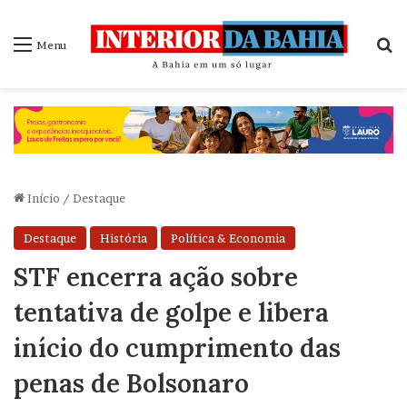
P
Menu
Início
/
Destaque
Destaque
História
Política & Economia
STF encerra ação sobre
tentativa de golpe e libera
início do cumprimento das
penas de Bolsonaro