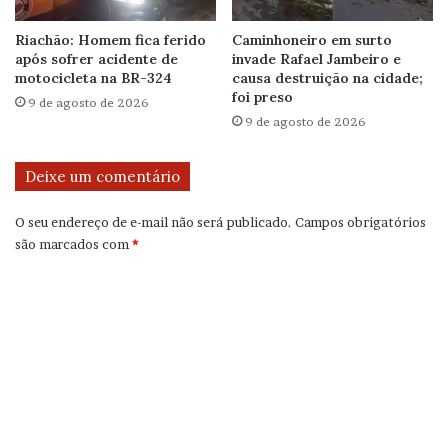
Riachão: Homem fica ferido
Caminhoneiro em surto
após sofrer acidente de
invade Rafael Jambeiro e
motocicleta na BR-324
causa destruição na cidade;
foi preso
9 de agosto de 2026
9 de agosto de 2026
Deixe um comentário
O seu endereço de e-mail não será publicado.
Campos obrigatórios
são marcados com
*
C
o
m
e
n
t