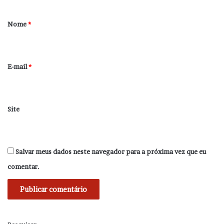
á
r
Nome
*
i
o
*
E-mail
*
Site
Salvar meus dados neste navegador para a próxima vez que eu
comentar.