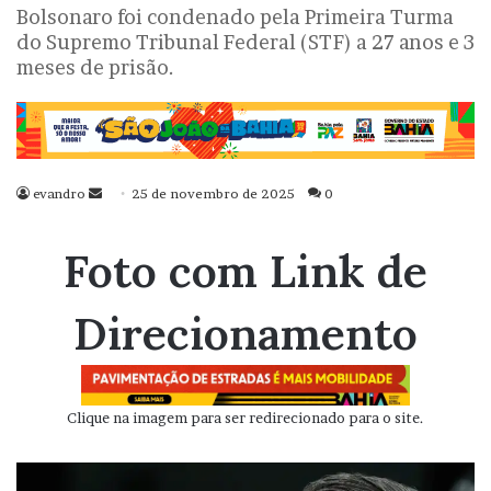
Bolsonaro foi condenado pela Primeira Turma
do Supremo Tribunal Federal (STF) a 27 anos e 3
meses de prisão.
evandro
Mande
25 de novembro de 2025
0
um
e-
Foto com Link de
mail
Direcionamento
Clique na imagem para ser redirecionado para o site.