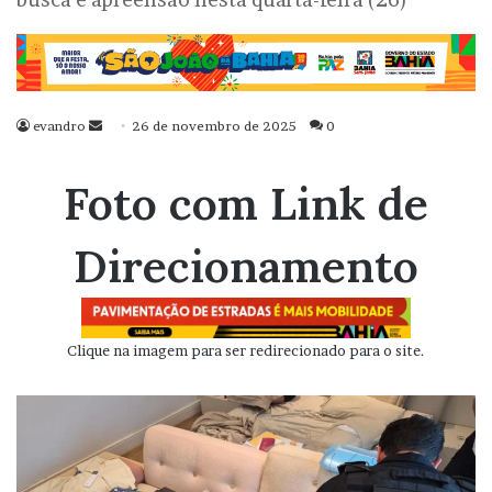
evandro
Mande
26 de novembro de 2025
0
um
e-
Foto com Link de
mail
Direcionamento
Clique na imagem para ser redirecionado para o site.