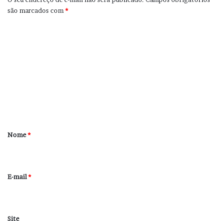
são marcados com
*
C
o
m
e
n
t
á
r
Nome
*
i
o
*
E-mail
*
Site