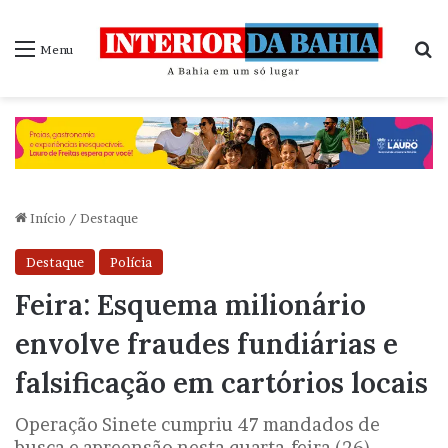
P
Menu
Início
/
Destaque
Destaque
Polícia
Feira: Esquema milionário
envolve fraudes fundiárias e
falsificação em cartórios locais
Operação Sinete cumpriu 47 mandados de
busca e apreensão nesta quarta-feira (26)