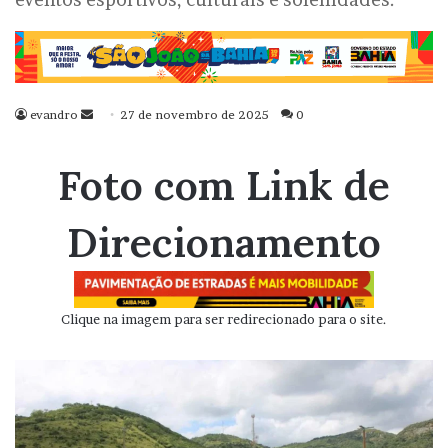
evandro
Mande
27 de novembro de 2025
0
um
e-
Foto com Link de
mail
Direcionamento
Clique na imagem para ser redirecionado para o site.