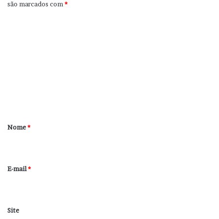
são marcados com
*
C
o
m
e
n
t
á
r
Nome
*
i
o
*
E-mail
*
Site