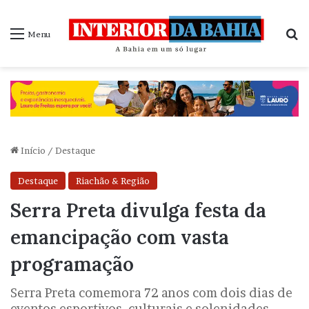
P
Menu
Início
/
Destaque
Destaque
Riachão & Região
Serra Preta divulga festa da
emancipação com vasta
programação
Serra Preta comemora 72 anos com dois dias de
eventos esportivos, culturais e solenidades.