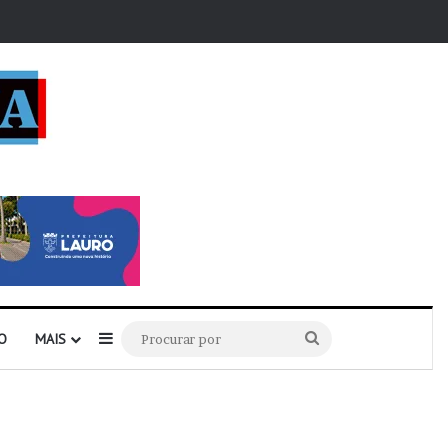
r
Barra Lateral
Procurar
O
MAIS
por