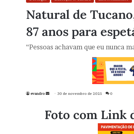
Natural de Tucano,
87 anos para espet
“Pessoas achavam que eu nunca mai
evandro
Mande
30 de novembro de 2025
0
um
e-
Foto com Link 
mail