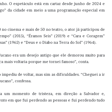
rinho. O espetáculo está em cartaz desde junho de 2024 e
digo” da cidade em meio a uma programação especial em
 no cinema e mais de 50 no teatro, o ator já participou de
empo” (2015), “Éramos Seis” (2019) e “Cara e Coragem”
as” (1962) e “Deus e o Diabo na Terra do Sol” (1964).
 Tucano era um desejo antigo que ele demorou muito para
ca mais voltaria porque me tornei famoso”, conta.
impediu de voltar, mas sim as dificuldades. “Cheguei a ir
Tucano”, confessa.
a um momento de tristeza, em direção a Salvador e,
ento em que fui perdendo as pessoas e fui perdendo tudo