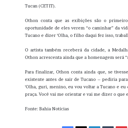
Tucan (CETIT).
Othon conta que as exibições são o primeiro
oportunidade de eles verem “o caminhar” da vida d
Tucano e dizer ‘Olha, o filho daqui fez isso, traba
O artista também receberá da cidade, a Medal
Othon acrescenta ainda que a homenagem será “m
Para finalizar, Othon conta ainda que, se tive
existente antes de sair de Tucano – pediria para
‘Olha, guri, menino, eu vou voltar a Tucano e eu
praça. Você vai me orientar e vai me dizer o que e
Fonte: Bahia Notícias
Facebook
X
Linkedin
Tumblr
Pint