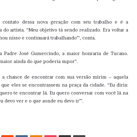
 contato dessa nova geração com seu trabalho e é a
o artista. “Meu objetivo tá sendo realizado. Era voltar a
lhou nisso e continuará trabalhando’”, conta.
ha Padre José Gumercindo, a maior honraria de Tucano.
aior ainda do que poderia supor”.
sse a chance de encontrar com sua versão mirim – aquela
 que eles se encontrassem na praça da cidade. “Eu diria:
 quero te encontrar lá. Eu quero conversar com você lá na
u devo ver e o que aonde eu devo ir’”.
erest
Reddit
VK
OK
Pocket
Compartilhar via e-mail
Imprimir