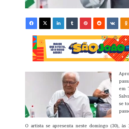
Facebook
X
Linkedin
Tumblr
Pinterest
Reddit
VK
Apro
pas
em T
Salv
se t
pass
O artista se apresenta neste domingo (30), à