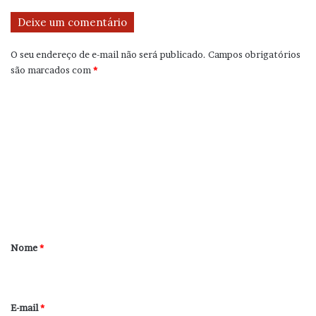
Deixe um comentário
O seu endereço de e-mail não será publicado.
Campos obrigatórios
são marcados com
*
C
o
m
e
n
t
á
r
Nome
*
i
o
*
E-mail
*