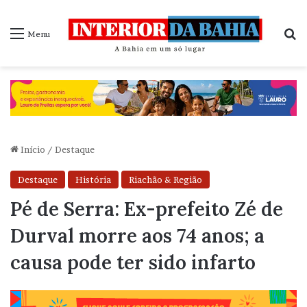
P
Menu
Início
/
Destaque
Destaque
História
Riachão & Região
Pé de Serra: Ex-prefeito Zé de
Durval morre aos 74 anos; a
causa pode ter sido infarto