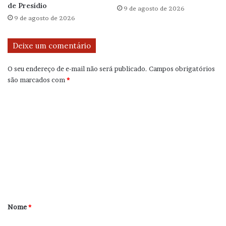
de Presídio
9 de agosto de 2026
9 de agosto de 2026
Deixe um comentário
O seu endereço de e-mail não será publicado.
Campos obrigatórios
são marcados com
*
C
o
m
e
n
t
á
r
Nome
*
i