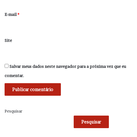
o
*
E-mail
*
Site
Salvar meus dados neste navegador para a próxima vez que eu
comentar.
Pesquisar
Pesquisar