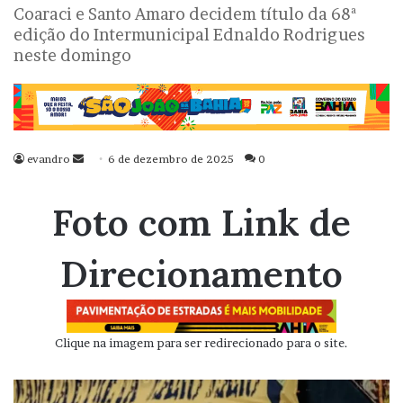
Coaraci e Santo Amaro decidem título da 68ª
edição do Intermunicipal Ednaldo Rodrigues
neste domingo
evandro
Mande
6 de dezembro de 2025
0
um
e-
Foto com Link de
mail
Direcionamento
Clique na imagem para ser redirecionado para o site.