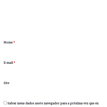
m
e
n
t
á
r
Nome
*
i
o
*
E-mail
*
Site
Salvar meus dados neste navegador para a próxima vez que eu