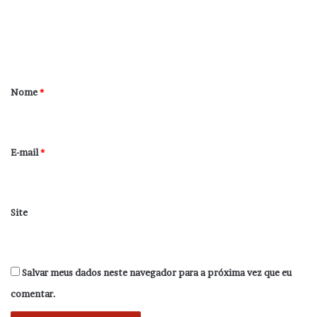
e
n
t
á
r
Nome
*
i
o
*
E-mail
*
Site
Salvar meus dados neste navegador para a próxima vez que eu
comentar.