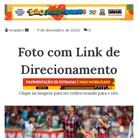
evandro
Mande
9 de dezembro de 2025
0
um
e-
Foto com Link de
mail
Direcionamento
Clique na imagem para ser redirecionado para o site.