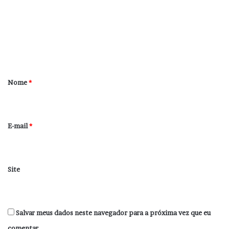
m
e
n
t
á
r
Nome
*
i
o
*
E-mail
*
Site
Salvar meus dados neste navegador para a próxima vez que eu
comentar.