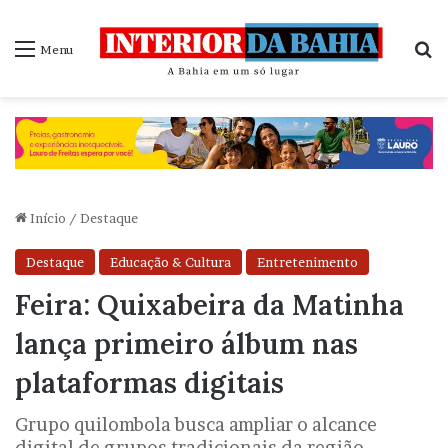
P
Menu
Início
/
Destaque
Destaque
Educação & Cultura
Entretenimento
Feira: Quixabeira da Matinha
lança primeiro álbum nas
plataformas digitais
Grupo quilombola busca ampliar o alcance
digital de grupos tradicionais da região