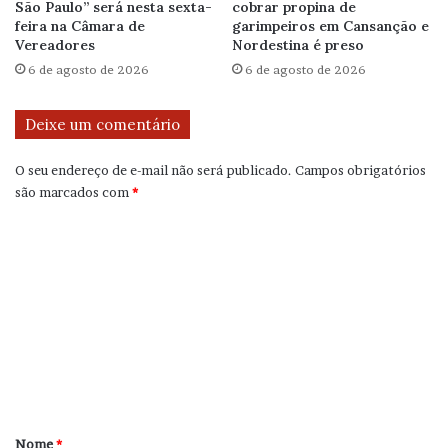
São Paulo” será nesta sexta-
cobrar propina de
feira na Câmara de
garimpeiros em Cansanção e
Vereadores
Nordestina é preso
6 de agosto de 2026
6 de agosto de 2026
Deixe um comentário
O seu endereço de e-mail não será publicado.
Campos obrigatórios
são marcados com
*
C
o
m
e
n
t
á
r
Nome
*