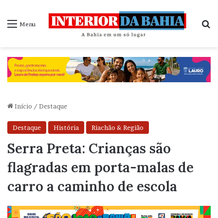
P
Menu
Início
/
Destaque
Destaque
História
Riachão & Região
Serra Preta: Crianças são
flagradas em porta-malas de
carro a caminho de escola