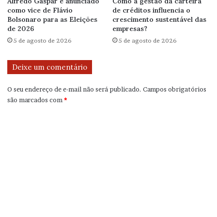
Alfredo Gaspar é anunciado
Como a gestão da carteira
como vice de Flávio
de créditos influencia o
Bolsonaro para as Eleições
crescimento sustentável das
de 2026
empresas?
5 de agosto de 2026
5 de agosto de 2026
Deixe um comentário
O seu endereço de e-mail não será publicado.
Campos obrigatórios
são marcados com
*
C
o
m
e
n
t
á