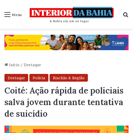
P
Menu
Início
/
Destaque
Destaque
Polícia
Riachão & Região
Coité: Ação rápida de policiais
salva jovem durante tentativa
de suicídio