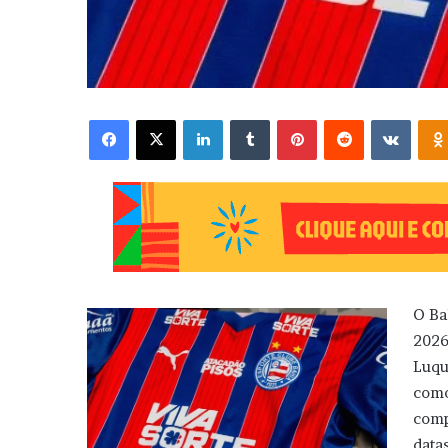
Facebook
X
Linkedin
Tumblr
Pinterest
Reddit
VK
O Ba
2026
Luqu
como
comp
data