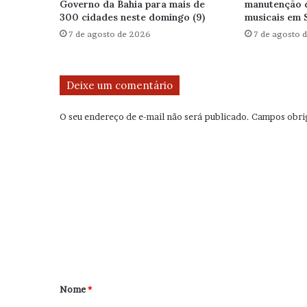
Governo da Bahia para mais de
manutenção 
300 cidades neste domingo (9)
musicais em 
7 de agosto de 2026
7 de agosto 
Deixe um comentário
O seu endereço de e-mail não será publicado.
Campos obri
C
o
m
e
n
t
á
r
Nome
*
i