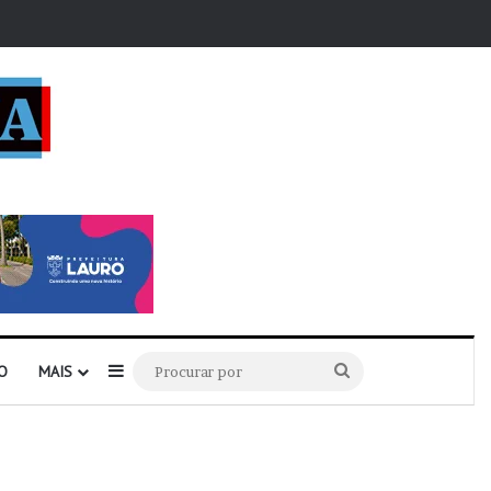
r
Barra Lateral
Procurar
O
MAIS
por