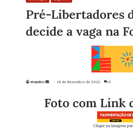
Pré-Libertadores d
decide a vaga na 
evandro
Mande
18 de dezembro de 2025
0
um
e-
Foto com Link 
mail
Clique na imagem para