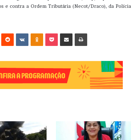
 e contra a Ordem Tributária (Necot/Draco), da Polícia
erest
Reddit
VK
OK
Pocket
Compartilhar via e-mail
Imprimir