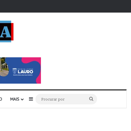
r
Barra Lateral
Procurar
O
MAIS
por