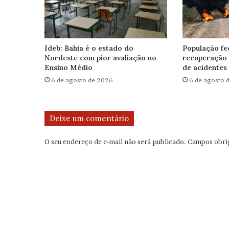
Ideb: Bahia é o estado do
População fe
Nordeste com pior avaliação no
recuperação 
Ensino Médio
de acidentes
6 de agosto de 2026
6 de agosto 
Deixe um comentário
O seu endereço de e-mail não será publicado.
Campos obri
C
o
m
e
n