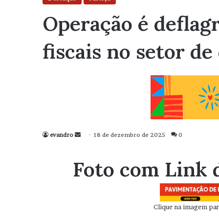
Operação é deflag
fiscais no setor d
evandro
Mande
18 de dezembro de 2025
0
um
e-
Foto com Link 
mail
Clique na imagem para