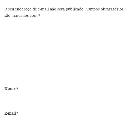
O seu endereço de e-mail não será publicado.
Campos obrigatórios
são marcados com
*
C
o
m
e
n
t
á
r
Nome
*
i
o
*
E-mail
*