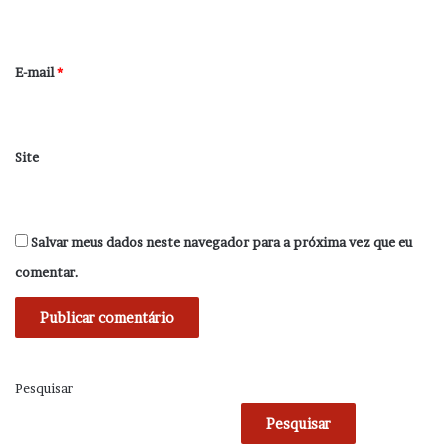
i
o
*
E-mail
*
Site
Salvar meus dados neste navegador para a próxima vez que eu
comentar.
Pesquisar
Pesquisar