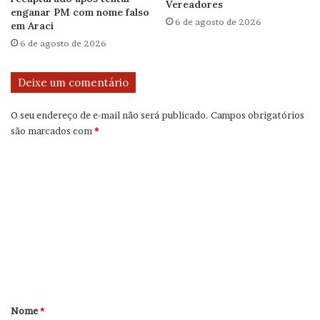
Vereadores
enganar PM com nome falso
6 de agosto de 2026
em Araci
6 de agosto de 2026
Deixe um comentário
O seu endereço de e-mail não será publicado.
Campos obrigatórios
são marcados com
*
C
o
m
e
n
t
á
r
Nome
*