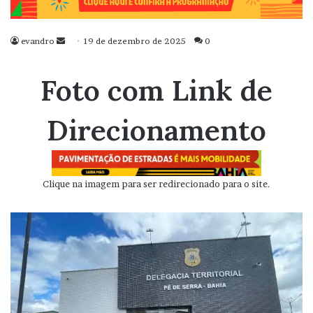
evandro
Mande
19 de dezembro de 2025
0
um
e-
Foto com Link de
mail
Direcionamento
Clique na imagem para ser redirecionado para o site.