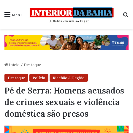
P
Menu
Início
/
Destaque
Destaque
Polícia
Riachão & Região
Pé de Serra: Homens acusados
de crimes sexuais e violência
doméstica são presos