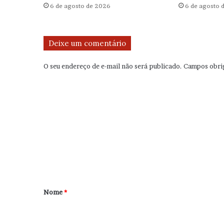
6 de agosto de 2026
6 de agosto 
Deixe um comentário
O seu endereço de e-mail não será publicado.
Campos obri
C
o
m
e
n
t
á
r
Nome
*
i
o