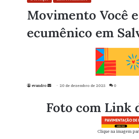
Movimento Você e a
ecumênico em Sal
evandro
Mande
20 de dezembro de 2025
0
um
e-
Foto com Link 
mail
Clique na imagem para