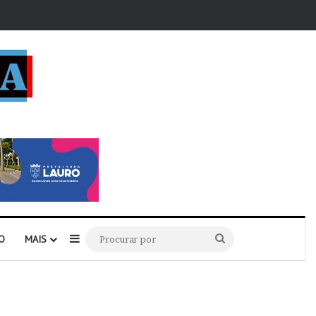
r
Barra Lateral
Procurar
O
MAIS
por