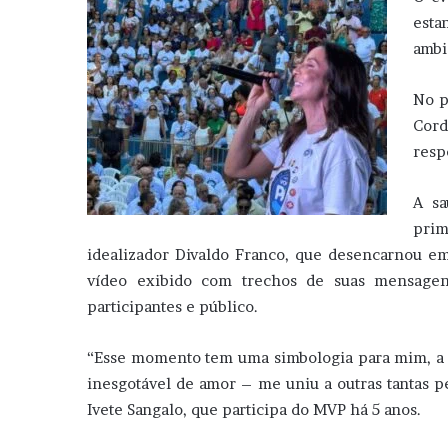
esta
ambi
No p
Cord
resp
A sa
pri
idealizador Divaldo Franco, que desencarnou e
vídeo exibido com trechos de suas mensagen
participantes e público.
“Esse momento tem uma simbologia para mim, a pr
inesgotável de amor – me uniu a outras tantas
Ivete Sangalo, que participa do MVP há 5 anos.