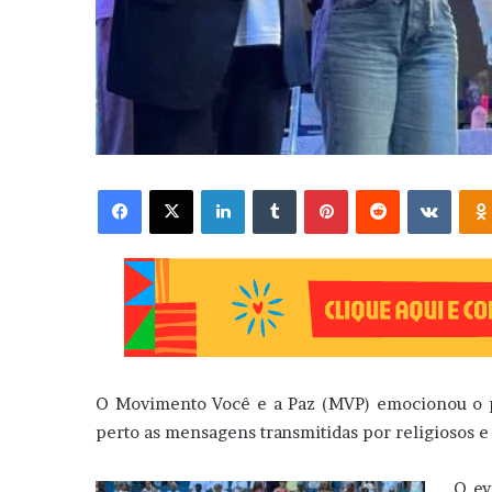
Facebook
X
Linkedin
Tumblr
Pinterest
Reddit
VK
O Movimento Você e a Paz (MVP) emocionou o p
perto as mensagens transmitidas por religiosos e a
O ev