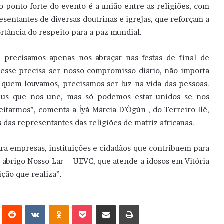
o ponto forte do evento é a união entre as religiões, com
esentantes de diversas doutrinas e igrejas, que reforçam a
rtância do respeito para a paz mundial.
 precisamos apenas nos abraçar nas festas de final de
 esse precisa ser nosso compromisso diário, não importa
 quem louvamos, precisamos ser luz na vida das pessoas.
us que nos une, mas só podemos estar unidos se nos
eitarmos”, comenta a Íyá Márcia D’Ògún , do Terreiro Ilê,
 das representantes das religiões de matriz africanas.
ra empresas, instituições e cidadãos que contribuem para
 abrigo Nosso Lar – UEVC, que atende a idosos em Vitória
ição que realiza”.
erest
Reddit
VK
OK
Pocket
Compartilhar via e-mail
Imprimir