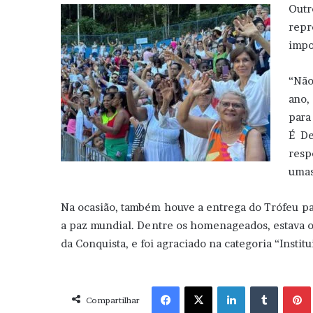
Outr
repr
impo
“Não
ano,
para
É De
resp
umas
Na ocasião, também houve a entrega do Trófeu pa
a paz mundial. Dentre os homenageados, estava o
da Conquista, e foi agraciado na categoria “Institu
Facebook
X
Linkedin
Tumblr
Pint
Compartilhar