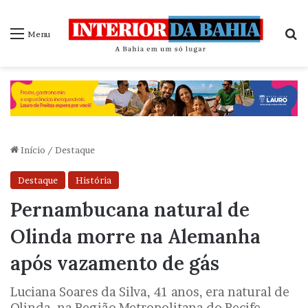
P
Menu
Início
/
Destaque
Destaque
História
Pernambucana natural de
Olinda morre na Alemanha
após vazamento de gás
Luciana Soares da Silva, 41 anos, era natural de
Olinda, na Região Metropolitana do Recife