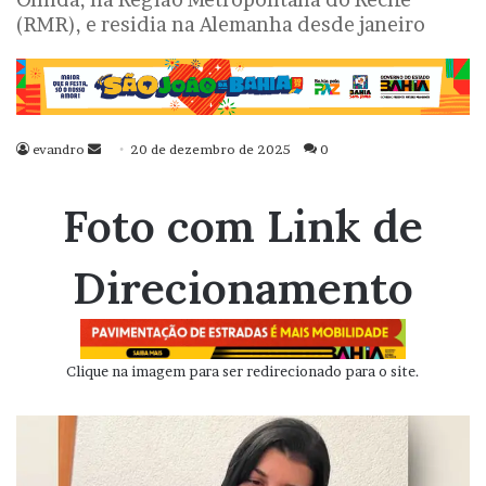
(RMR), e residia na Alemanha desde janeiro
evandro
Mande
20 de dezembro de 2025
0
um
e-
Foto com Link de
mail
Direcionamento
Clique na imagem para ser redirecionado para o site.