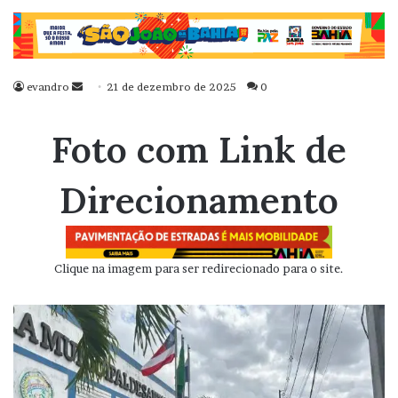
evandro
Mande
21 de dezembro de 2025
0
um
e-
Foto com Link de
mail
Direcionamento
Clique na imagem para ser redirecionado para o site.