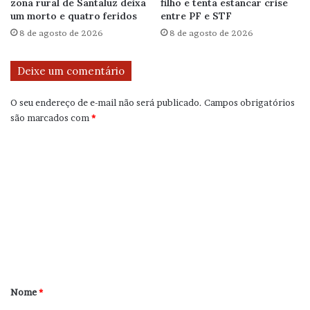
zona rural de Santaluz deixa
filho e tenta estancar crise
um morto e quatro feridos
entre PF e STF
8 de agosto de 2026
8 de agosto de 2026
Deixe um comentário
O seu endereço de e-mail não será publicado.
Campos obrigatórios
são marcados com
*
C
o
m
e
n
t
á
r
Nome
*
i