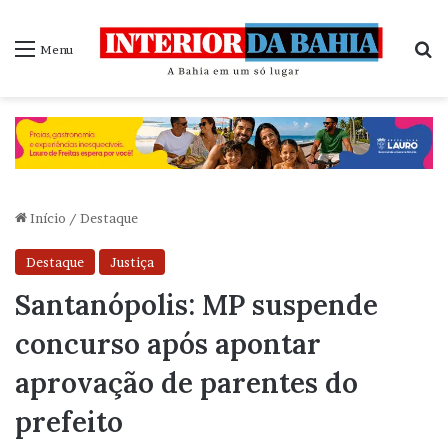
P
Menu
Início
/
Destaque
Destaque
Justiça
Santanópolis: MP suspende
concurso após apontar
aprovação de parentes do
prefeito