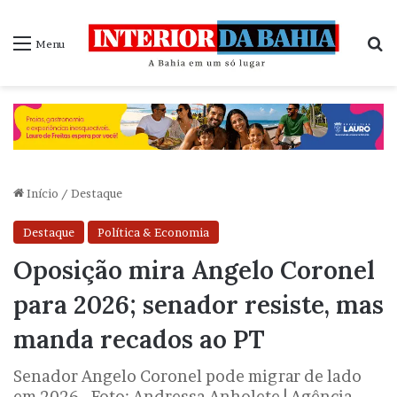
P
Menu
Início
/
Destaque
Destaque
Política & Economia
Oposição mira Angelo Coronel
para 2026; senador resiste, mas
manda recados ao PT
Senador Angelo Coronel pode migrar de lado
em 2026 - Foto: Andressa Anholete | Agência