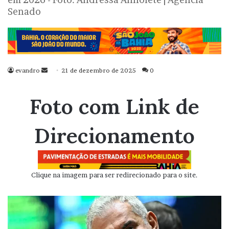
Senado
evandro
Mande
21 de dezembro de 2025
0
um
e-
Foto com Link de
mail
Direcionamento
Clique na imagem para ser redirecionado para o site.