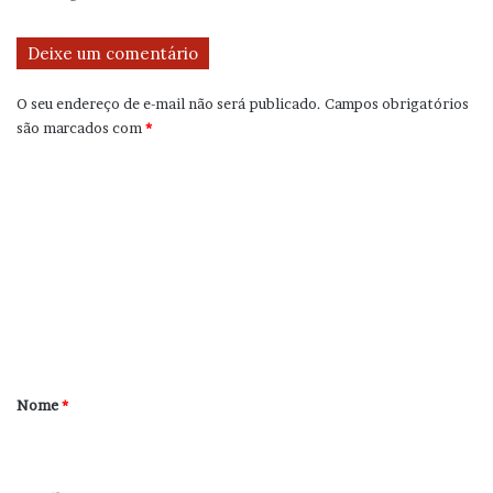
Deixe um comentário
O seu endereço de e-mail não será publicado.
Campos obrigatórios
são marcados com
*
C
o
m
e
n
t
á
r
Nome
*
i
o