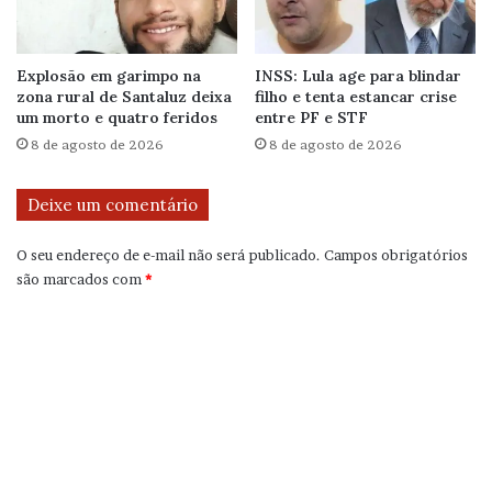
Explosão em garimpo na
INSS: Lula age para blindar
zona rural de Santaluz deixa
filho e tenta estancar crise
um morto e quatro feridos
entre PF e STF
8 de agosto de 2026
8 de agosto de 2026
Deixe um comentário
O seu endereço de e-mail não será publicado.
Campos obrigatórios
são marcados com
*
C
o
m
e
n
t