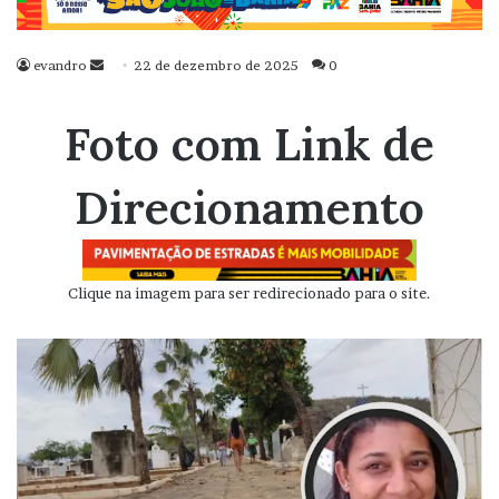
evandro
Mande
22 de dezembro de 2025
0
um
e-
Foto com Link de
mail
Direcionamento
Clique na imagem para ser redirecionado para o site.