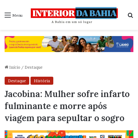
P
Menu
Início
/
Destaque
Destaque
História
Jacobina: Mulher sofre infarto
fulminante e morre após
viagem para sepultar o sogro