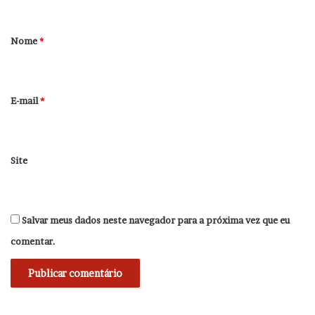
á
r
Nome
*
i
o
*
E-mail
*
Site
Salvar meus dados neste navegador para a próxima vez que eu
comentar.