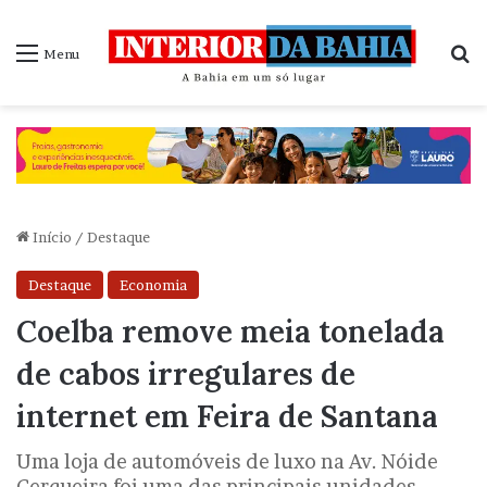
P
Menu
Início
/
Destaque
Destaque
Economia
Coelba remove meia tonelada
de cabos irregulares de
internet em Feira de Santana
Uma loja de automóveis de luxo na Av. Nóide
Cerqueira foi uma das principais unidades