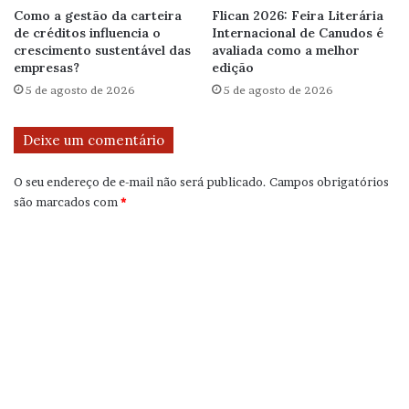
Como a gestão da carteira
Flican 2026: Feira Literária
de créditos influencia o
Internacional de Canudos é
crescimento sustentável das
avaliada como a melhor
empresas?
edição
5 de agosto de 2026
5 de agosto de 2026
Deixe um comentário
O seu endereço de e-mail não será publicado.
Campos obrigatórios
são marcados com
*
C
o
m
e
n
t
á