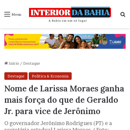
P
Menu
Início
/
Destaque
Destaque
Política & Economia
Nome de Larissa Moraes ganha
mais força do que de Geraldo
Jr. para vice de Jerônimo
O governador Jerônimo Rodrigues (PT) e a
secretária estadual Larissa Moraes / Foto: