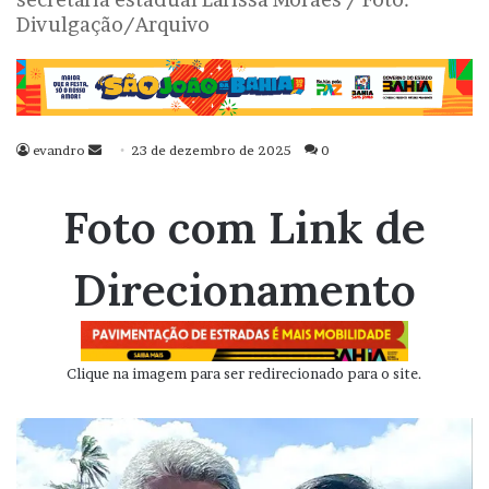
Divulgação/Arquivo
evandro
Mande
23 de dezembro de 2025
0
um
e-
Foto com Link de
mail
Direcionamento
Clique na imagem para ser redirecionado para o site.