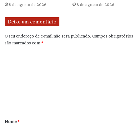
8 de agosto de 2026
8 de agosto de 2026
Deixe um comentário
O seu endereço de e-mail não será publicado.
Campos obrigatórios
são marcados com
*
C
o
m
e
n
t
á
r
Nome
*
i
o