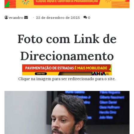
evandro
Mande
25 de dezembro de 2025
0
um
e-
Foto com Link de
mail
Direcionamento
Clique na imagem para ser redirecionado para o site.