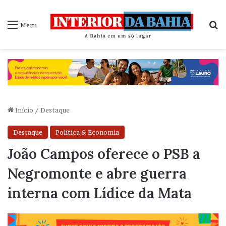
P
Menu
Início
/
Destaque
Destaque
Política & Economia
João Campos oferece o PSB a
Negromonte e abre guerra
interna com Lídice da Mata