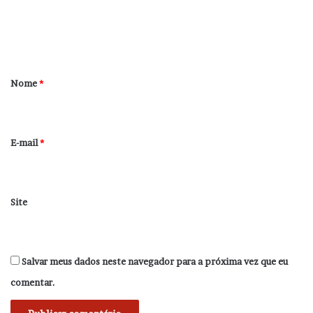
n
t
á
r
Nome
*
i
o
*
E-mail
*
Site
Salvar meus dados neste navegador para a próxima vez que eu
comentar.