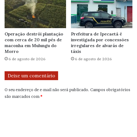
Operação destrói plantação
Prefeitura de Ipecaetá é
com cerca de 20 mil pés de
investigada por concessões
maconha em Mulungu do
irregulares de alvarás de
Morro
táxis
6 de agosto de 2026
6 de agosto de 2026
Deixe um comentário
O seu endereço de e-mail não será publicado.
Campos obrigatórios
são marcados com
*
C
o
m
e