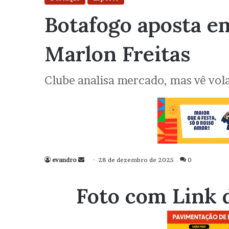
Botafogo aposta em
Marlon Freitas
Clube analisa mercado, mas vê vol
evandro
Mande
28 de dezembro de 2025
0
um
e-
Foto com Link 
mail