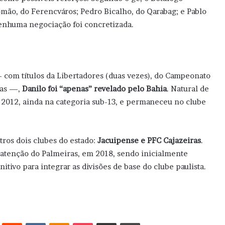
omão, do Ferencváros; Pedro Bicalho, do Qarabag; e Pablo
nenhuma negociação foi concretizada.
— com títulos da Libertadores (duas vezes), do Campeonato
ras —,
Danilo foi “apenas” revelado pelo Bahia
. Natural de
 2012, ainda na categoria sub-13, e permaneceu no clube
tros dois clubes do estado:
Jacuipense e PFC Cajazeiras
.
 atenção do Palmeiras, em 2018, sendo inicialmente
tivo para integrar as divisões de base do clube paulista.
erest
Reddit
VK
OK
Pocket
Compartilhar via e-mail
Imprimir