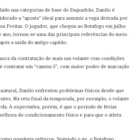
lado nas categorias de base do Esquadrão, Danilo é
iderado a “aposta” ideal para assumir a vaga deixada por
on Freitas. O jogador, que chegou ao Botafogo em julho
e ano, tornou-se uma das principais referências do meio-
ós a saída do antigo capitão.
sca da contratação de mais um volante com condições
ia é contratar um “camisa 5”, com maior poder de marcação
o natural, Danilo enfrentou problemas físicos desde que
ntes. Na reta final da temporada, por exemplo, o volante
a. A expectativa, porém, é que o período de férias
elhora do condicionamento físico e para que o atleta
omo possíveis reforços. Segundo o ge, o Botafogo