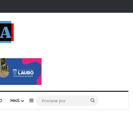
r
Barra Lateral
Procurar
O
MAIS
por