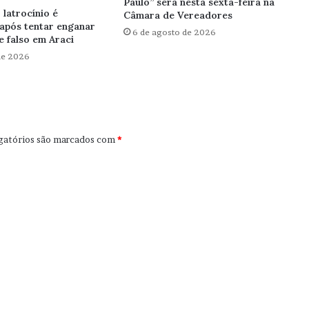
Paulo” será nesta sexta-feira na
latrocínio é
Câmara de Vereadores
após tentar enganar
6 de agosto de 2026
 falso em Araci
de 2026
gatórios são marcados com
*