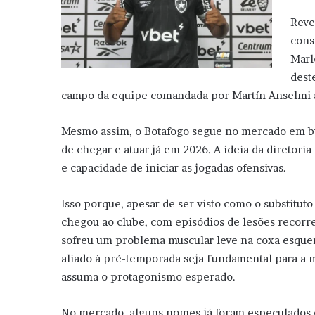
Reve
cons
Marl
dest
campo da equipe comandada por Martín Anselmi ap
Mesmo assim, o Botafogo segue no mercado em bu
de chegar e atuar já em 2026. A ideia da diretor
e capacidade de iniciar as jogadas ofensivas.
Isso porque, apesar de ser visto como o substitut
chegou ao clube, com episódios de lesões recorre
sofreu um problema muscular leve na coxa esquerd
aliado à pré-temporada seja fundamental para a m
assuma o protagonismo esperado.
No mercado, alguns nomes já foram especulados c