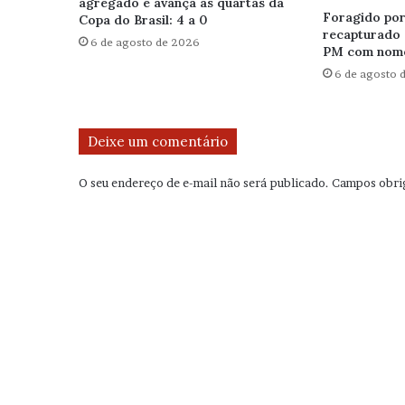
agregado e avança às quartas da
Foragido por 
Copa do Brasil: 4 a 0
recapturado 
6 de agosto de 2026
PM com nome
6 de agosto 
Deixe um comentário
O seu endereço de e-mail não será publicado.
Campos obri
C
o
m
e
n
t
á