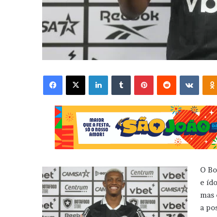
Facebook
X
Linkedin
Tumblr
Pinterest
Reddit
VK
O Bo
e ído
mas 
a po