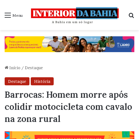
P
Menu
Início
/
Destaque
Destaque
História
Barrocas: Homem morre após
colidir motocicleta com cavalo
na zona rural