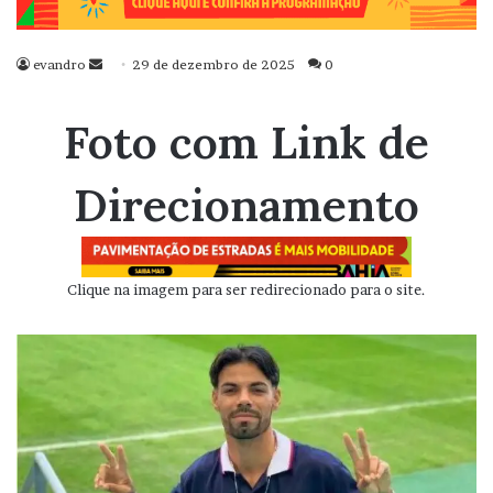
evandro
Mande
29 de dezembro de 2025
0
um
e-
Foto com Link de
mail
Direcionamento
Clique na imagem para ser redirecionado para o site.