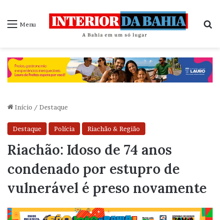
P
Menu
Início
/
Destaque
Destaque
Polícia
Riachão & Região
Riachão: Idoso de 74 anos
condenado por estupro de
vulnerável é preso novamente