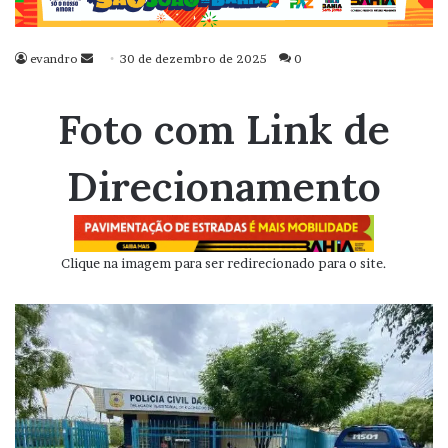
evandro
Mande
30 de dezembro de 2025
0
um
e-
Foto com Link de
mail
Direcionamento
Clique na imagem para ser redirecionado para o site.