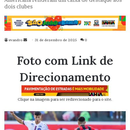
dois clubes
evandro
Mande
31 de dezembro de 2025
0
um
e-
Foto com Link de
mail
Direcionamento
Clique na imagem para ser redirecionado para o site.