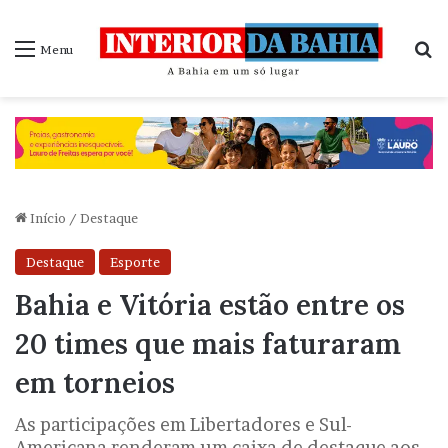
P
Menu
Início
/
Destaque
Destaque
Esporte
Bahia e Vitória estão entre os
20 times que mais faturaram
em torneios
As participações em Libertadores e Sul-
Americana renderam um caixa de destaque aos