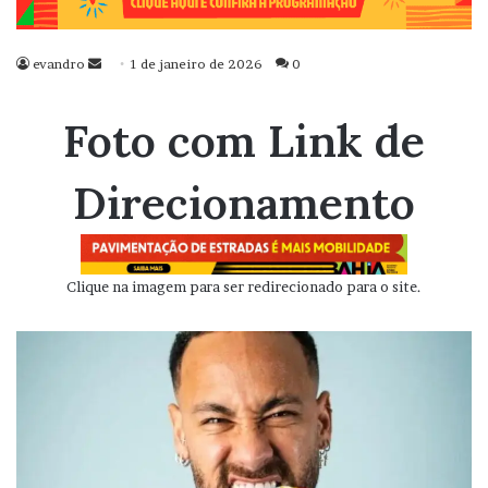
evandro
Mande
1 de janeiro de 2026
0
um
e-
Foto com Link de
mail
Direcionamento
Clique na imagem para ser redirecionado para o site.