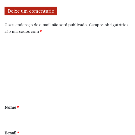
Deixe um comentário
O seu endereço de e-mail não será publicado.
Campos obrigatórios
são marcados com
*
C
o
m
e
n
t
á
r
Nome
*
i
o
*
E-mail
*