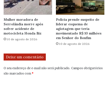
Mulher moradora de
Polícia prende suspeito de
Serrolândia morre após
liderar esquema de
sofrer acidente de
agiotagem que teria
motocicleta Honda Biz
movimentado R$ 10 milhões
em Senhor do Bonfim
10 de agosto de 2026
10 de agosto de 2026
Deixe um comentário
O seu endereço de e-mail não será publicado.
Campos obrigatórios
são marcados com
*
C
o
m
e