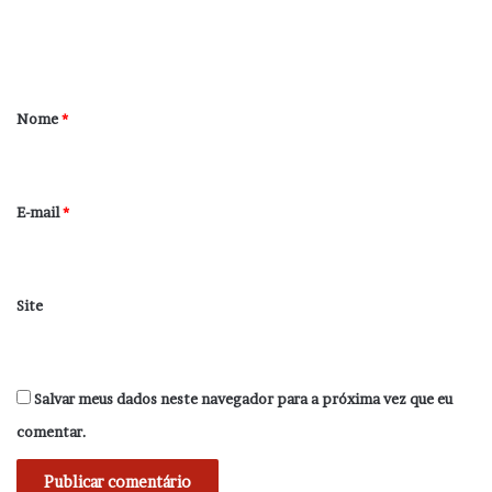
n
t
á
r
Nome
*
i
o
*
E-mail
*
Site
Salvar meus dados neste navegador para a próxima vez que eu
comentar.