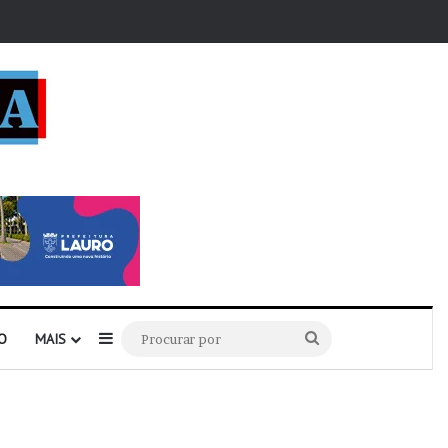
r
Barra Lateral
Procurar
O
MAIS
por