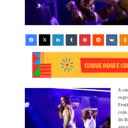
Facebook
X
Linkedin
Tumblr
Pinterest
Reddit
VK
A ca
regr
Fest
com 
do R
agua