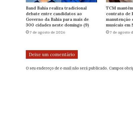
Band Bahia realiza tradicional
TCM mantém 
debate entre candidatos ao
contrato de 
Governo da Bahia para mais de
manutenção 
300 cidades neste domingo (9)
musicais em 
7 de agosto de 2026
7 de agosto 
Deixe um comentário
O seu endereço de e-mail não será publicado.
Campos obri
C
o
m
e
n
t
á