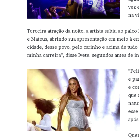
vez 
na v
Terceira atração da noite, a artista subiu ao pal
e Mateus, abrindo sua apresentação em meio à em
cidade, desse povo, pelo carinho e acima de tud
minha carreira”, disse Ivete, segundos antes de i
“Fel
e pa
e co
que 
natu
esse
após
Quem