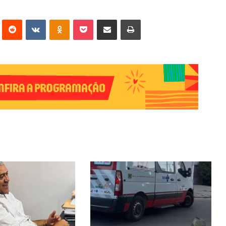
erest
Reddit
VK
OK
Pocket
Compartilhar via e-mail
Imprimir