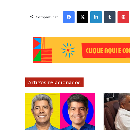
Facebook
X
Linkedin
Tumblr
Pint
Compartilhar
Artigos relacionados