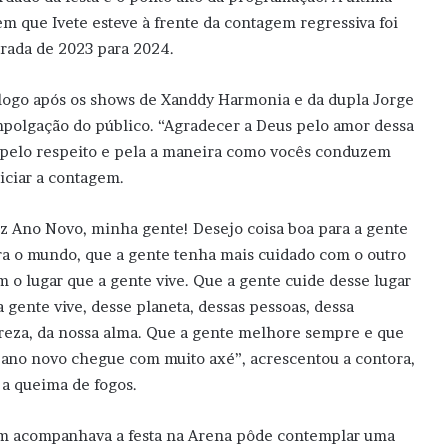
em que Ivete esteve à frente da contagem regressiva foi
irada de 2023 para 2024.
co logo após os shows de Xanddy Harmonia e da dupla Jorge
polgação do público. “Agradecer a Deus pelo amor dessa
o pelo respeito e pela a maneira como vocês conduzem
niciar a contagem.
iz Ano Novo, minha gente! Desejo coisa boa para a gente
ra o mundo, que a gente tenha mais cuidado com o outro
m o lugar que a gente vive. Que a gente cuide desse lugar
a gente vive, desse planeta, dessas pessoas, dessa
reza, da nossa alma. Que a gente melhore sempre e que
 ano novo chegue com muito axé”, acrescentou a contora,
 a queima de fogos.
 acompanhava a festa na Arena pôde contemplar uma