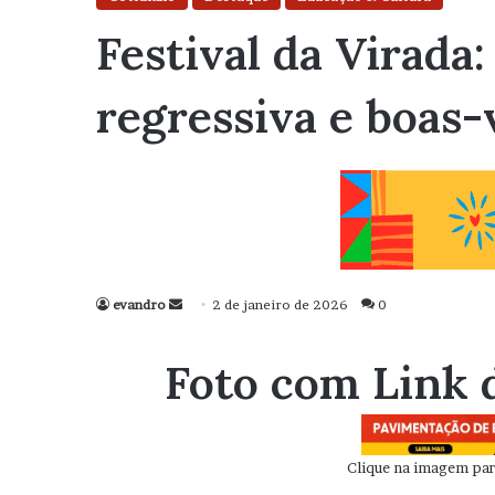
Festival da Virad
regressiva e boas-
evandro
Mande
2 de janeiro de 2026
0
um
e-
Foto com Link 
mail
Clique na imagem para