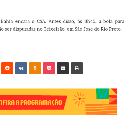
o Bahia encara o CSA. Antes disso, às 8h45, a bola para
ão ser disputadas no Teixeirão, em São José do Rio Preto.
erest
Reddit
VK
OK
Pocket
Compartilhar via e-mail
Imprimir