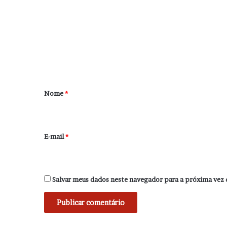
m
e
n
t
á
r
Nome
*
i
o
*
E-mail
*
Salvar meus dados neste navegador para a próxima vez 