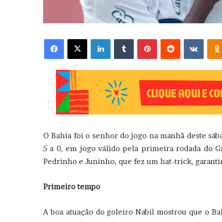
Facebook
X
Linkedin
Tumblr
Pinterest
Reddit
VK
O Bahia foi o senhor do jogo na manhã deste sába
5 a 0, em jogo válido pela primeira rodada do G
Pedrinho e Juninho, que fez um hat-trick, garanti
Primeiro tempo
A boa atuação do goleiro Nabil mostrou que o Bahi