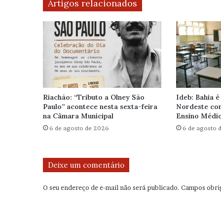
Artigos relacionados
Riachão: “Tributo a Olney São
Ideb: Bahia é
Paulo” acontece nesta sexta-feira
Nordeste com
na Câmara Municipal
Ensino Médi
6 de agosto de 2026
6 de agosto 
Deixe um comentário
O seu endereço de e-mail não será publicado.
Campos obri
C
o