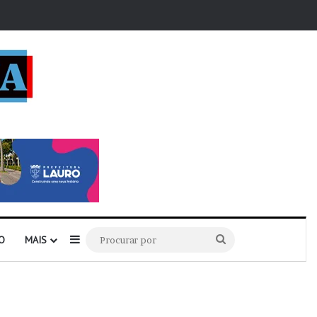
r
Barra Lateral
Procurar
O
MAIS
por