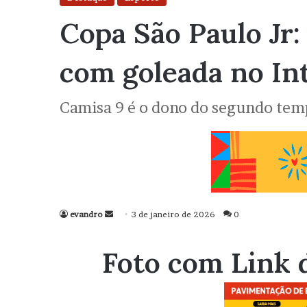
Copa São Paulo Jr:
com goleada no In
Camisa 9 é o dono do segundo tem
evandro
Mande
3 de janeiro de 2026
0
um
e-
Foto com Link 
mail