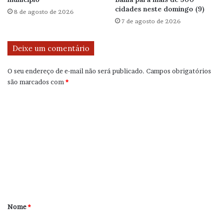
cidades neste domingo (9)
8 de agosto de 2026
7 de agosto de 2026
Deixe um comentário
O seu endereço de e-mail não será publicado.
Campos obrigatórios
são marcados com
*
C
o
m
e
n
t
á
r
Nome
*
i