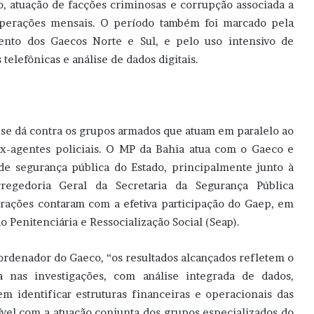
, atuação de facções criminosas e corrupção associada a
operações mensais. O período também foi marcado pela
mento dos Gaecos Norte e Sul, e pelo uso intensivo de
telefônicas e análise de dados digitais.
se dá contra os grupos armados que atuam em paralelo ao
ex-agentes policiais. O MP da Bahia atua com o Gaeco e
e segurança pública do Estado, principalmente junto à
regedoria Geral da Secretaria da Segurança Pública
erações contaram com a efetiva participação do Gaep, em
 Penitenciária e Ressocialização Social (Seap).
oordenador do Gaeco, “os resultados alcançados refletem o
a nas investigações, com análise integrada de dados,
m identificar estruturas financeiras e operacionais das
ível com a atuação conjunta dos grupos especializados do