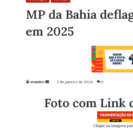
MP da Bahia defla
em 2025
evandro
Mande
5 de janeiro de 2026
0
um
e-
Foto com Link 
mail
Clique na imagem para