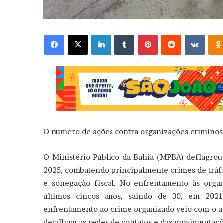
Facebook
X
Linkedin
Tumblr
Pinterest
Reddit
VK
O número de ações contra organizações criminosa
O Ministério Público da Bahia (MPBA) deflagro
2025, combatendo principalmente crimes de tráfi
e sonegação fiscal. No enfrentamento às organ
últimos cincos anos, saindo de 30, em 2021
enfrentamento ao crime organizado veio com o a
detalham as redes de contatos e das movimentaçõe