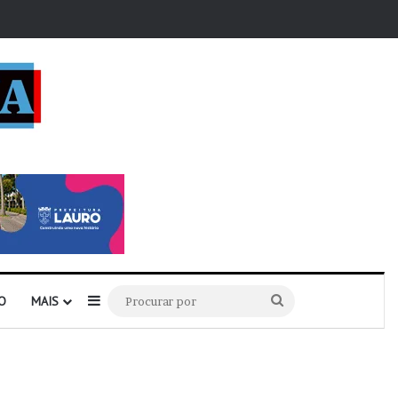
r
Barra Lateral
Procurar
O
MAIS
por