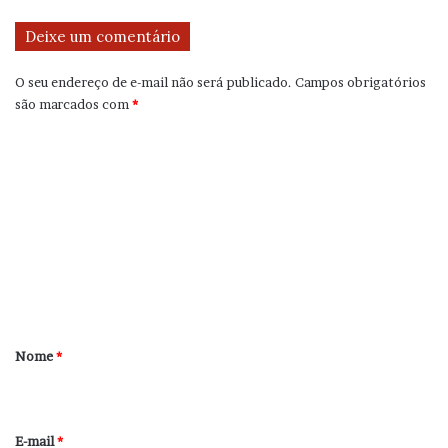
Deixe um comentário
O seu endereço de e-mail não será publicado.
Campos obrigatórios
são marcados com
*
C
o
m
e
n
t
á
r
Nome
*
i
o
*
E-mail
*