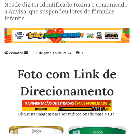
Nestlé diz ter identificado toxina e comunicado
a Anvisa, que suspendeu lotes de fórmulas
infantis.
evandro
Mande
7 de janeiro de 2026
0
um
e-
Foto com Link de
mail
Direcionamento
Clique na imagem para ser redirecionado para o site.