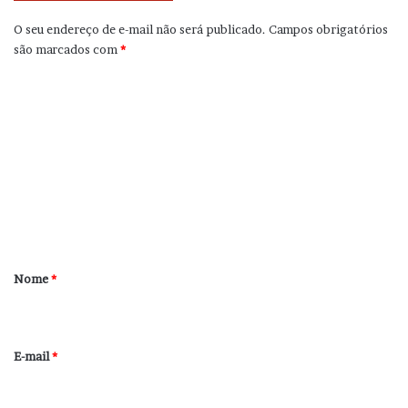
O seu endereço de e-mail não será publicado.
Campos obrigatórios
são marcados com
*
C
o
m
e
n
t
á
r
Nome
*
i
o
*
E-mail
*