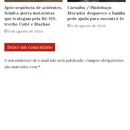
Após sequência de acidentes,
Carnaíba / Pindobaçu:
Seinfra alerta motoristas
Morador desparece e família
que trafegam pela BA-120,
pede ajuda para encontrá-lo
trecho Coité e Riachão
6 de agosto de 2026
6 de agosto de 2026
Deixe um comentário
O seu endereço de e-mail não será publicado.
Campos obrigatórios
são marcados com
*
C
o
m
e
n
t
á