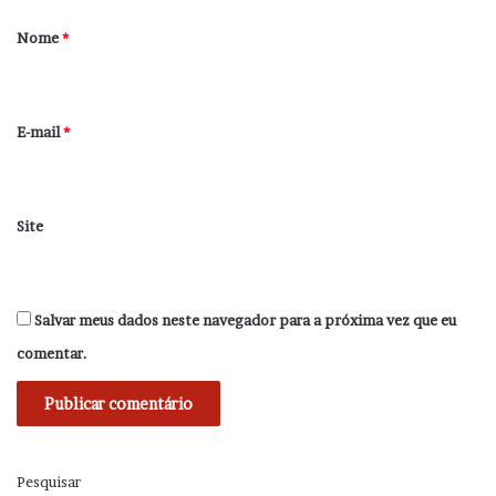
r
Nome
*
i
o
*
E-mail
*
Site
Salvar meus dados neste navegador para a próxima vez que eu
comentar.
Pesquisar