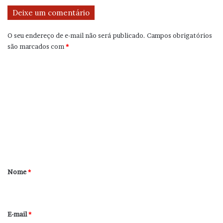
Deixe um comentário
O seu endereço de e-mail não será publicado.
Campos obrigatórios
são marcados com
*
C
o
m
e
n
t
á
r
Nome
*
i
o
*
E-mail
*