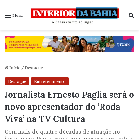
P
Menu
Início
/
Destaque
Destaque
Entretenimento
Jornalista Ernesto Paglia será o
novo apresentador do ‘Roda
Viva’ na TV Cultura
Com mais de quatro décadas de atuação no
jornalismo, Paglia construiu uma carreira sólida