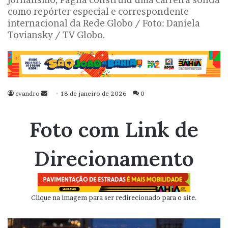
como repórter especial e correspondente
internacional da Rede Globo / Foto: Daniela
Toviansky / TV Globo.
evandro
Mande
18 de janeiro de 2026
0
um
e-
Foto com Link de
mail
Direcionamento
Clique na imagem para ser redirecionado para o site.