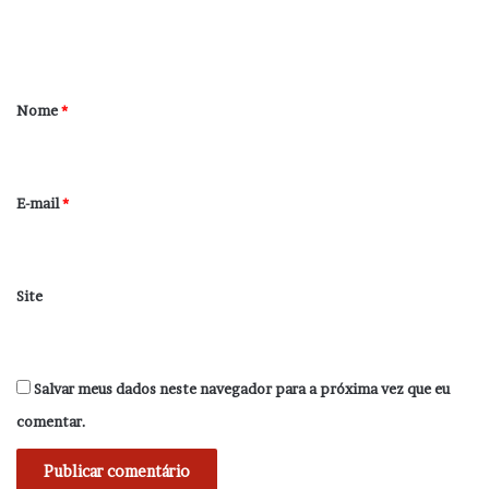
n
t
á
r
Nome
*
i
o
*
E-mail
*
Site
Salvar meus dados neste navegador para a próxima vez que eu
comentar.