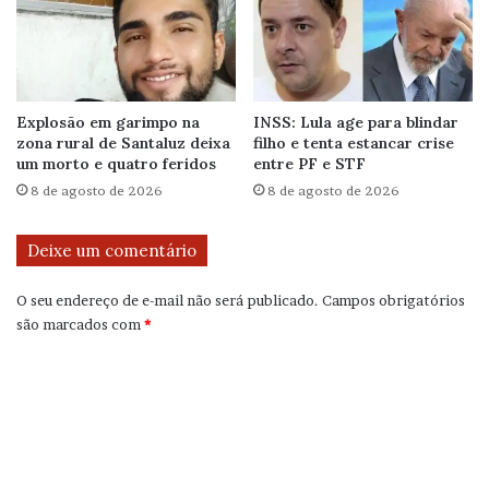
Explosão em garimpo na
INSS: Lula age para blindar
zona rural de Santaluz deixa
filho e tenta estancar crise
um morto e quatro feridos
entre PF e STF
8 de agosto de 2026
8 de agosto de 2026
Deixe um comentário
O seu endereço de e-mail não será publicado.
Campos obrigatórios
são marcados com
*
C
o
m
e