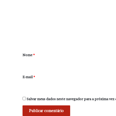
o
m
e
n
t
á
r
Nome
*
i
o
*
E-mail
*
Salvar meus dados neste navegador para a próxima vez 