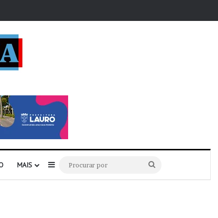
r
Barra Lateral
Procurar
O
MAIS
por