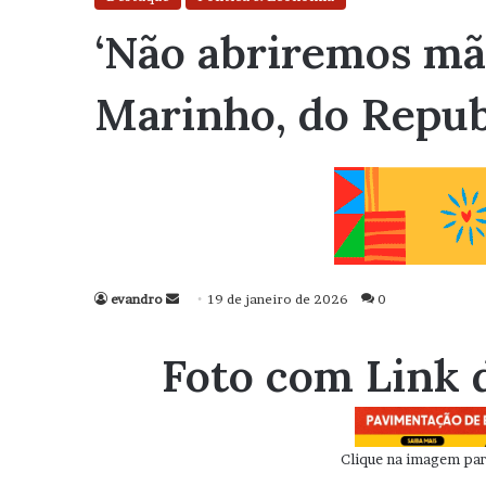
‘Não abriremos mão
Marinho, do Repub
evandro
Mande
19 de janeiro de 2026
0
um
e-
Foto com Link 
mail
Clique na imagem para