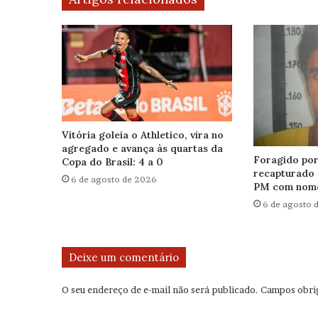
Vitória goleia o Athletico, vira no
agregado e avança às quartas da
Foragido por 
Copa do Brasil: 4 a 0
recapturado 
6 de agosto de 2026
PM com nome
6 de agosto 
Deixe um comentário
O seu endereço de e-mail não será publicado.
Campos obri
C