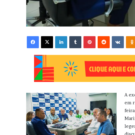
Facebook
X
Linkedin
Tumblr
Pinterest
Reddit
VK
A ex
em r
feir
Mari
lege
disc