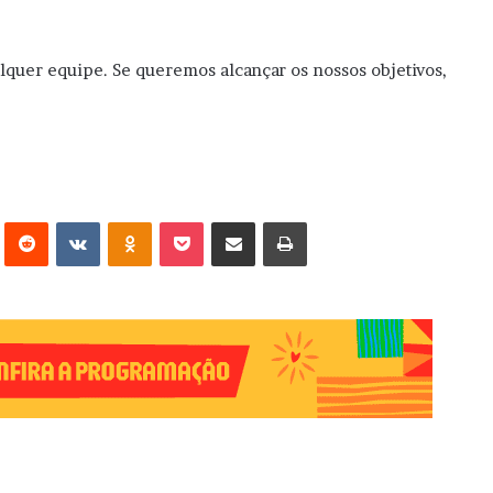
quer equipe. Se queremos alcançar os nossos objetivos,
erest
Reddit
VK
OK
Pocket
Compartilhar via e-mail
Imprimir