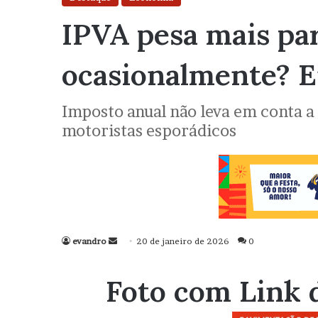
IPVA pesa mais pa
ocasionalmente? 
Imposto anual não leva em conta a 
motoristas esporádicos
evandro
Mande
20 de janeiro de 2026
0
um
e-
Foto com Link 
mail