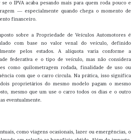
ar se o IPVA acaba pesando mais para quem roda pouco e
aragem — especialmente quando chega o momento de
ento financeiro.
posto sobre a Propriedade de Veículos Automotores é
ulado com base no valor venal do veículo, definido
lmente pelos estados. A alíquota varia conforme a
ade federativa e o tipo de veículo, mas não considera
res como quilometragem rodada, finalidade de uso ou
uência com que o carro circula. Na prática, isso significa
 dois proprietários do mesmo modelo pagam o mesmo
sto, mesmo que um use o carro todos os dias e o outro
as eventualmente.
ntuais, como viagens ocasionais, lazer ou emergências, o
levado em relação ao benefício obtido. Além do imposto,