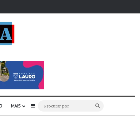
r
Barra Lateral
Procurar
O
MAIS
por