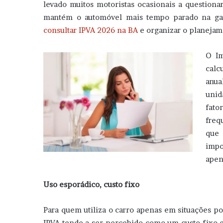
levado muitos motoristas ocasionais a question
mantém o automóvel mais tempo parado na g
consultar IPVA 2026 na BA
e organizar o planejam
O Im
calc
anua
unid
fato
freq
que
impo
apen
Uso esporádico, custo fixo
Para quem utiliza o carro apenas em situações po
IPVA tende a ser percebido como um custo fixo e