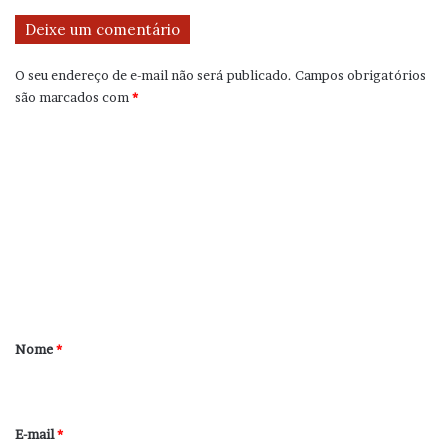
Deixe um comentário
O seu endereço de e-mail não será publicado.
Campos obrigatórios
são marcados com
*
C
o
m
e
n
t
á
r
Nome
*
i
o
*
E-mail
*