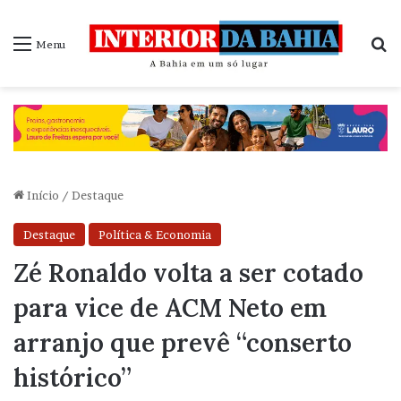
P
Menu
Início
/
Destaque
Destaque
Política & Economia
Zé Ronaldo volta a ser cotado
para vice de ACM Neto em
arranjo que prevê “conserto
histórico”