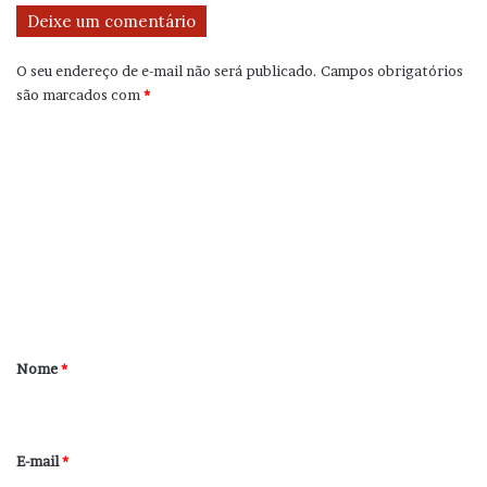
Deixe um comentário
O seu endereço de e-mail não será publicado.
Campos obrigatórios
são marcados com
*
C
o
m
e
n
t
á
r
Nome
*
i
o
*
E-mail
*