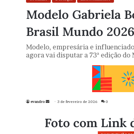
Modelo Gabriela Bo
Brasil Mundo 202
Modelo, empresária e influenciado
agora vai disputar a 73ª edição do
evandro
Mande
3 de fevereiro de 2026
0
um
e-
Foto com Link 
mail