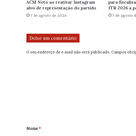
ACM Neto ao reativar Instagram
para fiscaliz
alvo de representação do partido
ITR 2026 a p
7 de agosto de 2026
7 de agosto 
Deixe um comentário
O seu endereço de e-mail não será publicado.
Campos obri
C
o
m
e
n
t
á
r
Nome
*
i