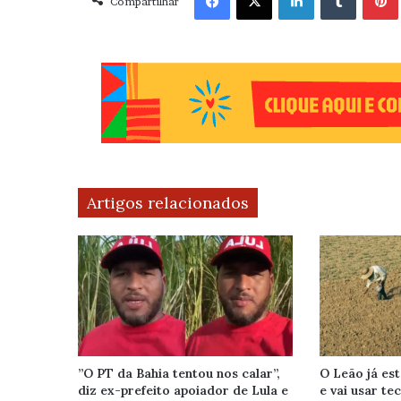
Compartilhar
Artigos relacionados
”O PT da Bahia tentou nos calar”,
O Leão já est
diz ex-prefeito apoiador de Lula e
e vai usar te