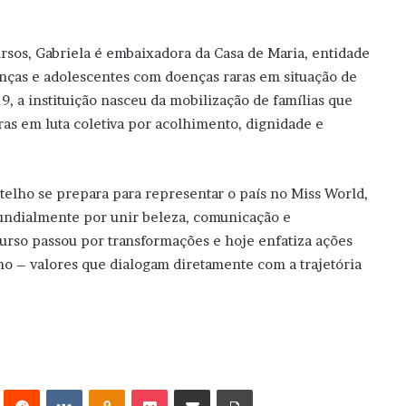
rsos, Gabriela é embaixadora da Casa de Maria, entidade
anças e adolescentes com doenças raras em situação de
, a instituição nasceu da mobilização de famílias que
as em luta coletiva por acolhimento, dignidade e
elho se prepara para representar o país no Miss World,
ndialmente por unir beleza, comunicação e
urso passou por transformações e hoje enfatiza ações
no – valores que dialogam diretamente com a trajetória
erest
Reddit
VK
OK
Pocket
Compartilhar via e-mail
Imprimir