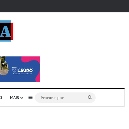
r
Barra Lateral
Procurar
O
MAIS
por