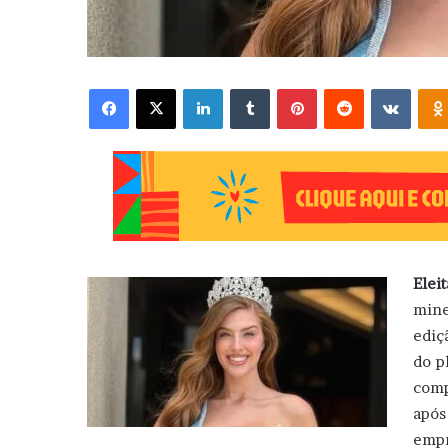
Facebook
X
Linkedin
Tumblr
Pinterest
Reddit
VK
Elei
min
ediç
do p
comp
após
empr