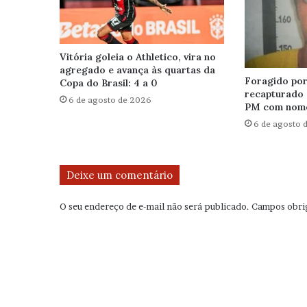
Vitória goleia o Athletico, vira no
agregado e avança às quartas da
Foragido por 
Copa do Brasil: 4 a 0
recapturado 
6 de agosto de 2026
PM com nome
6 de agosto 
Deixe um comentário
O seu endereço de e-mail não será publicado.
Campos obri
C
o
m
e