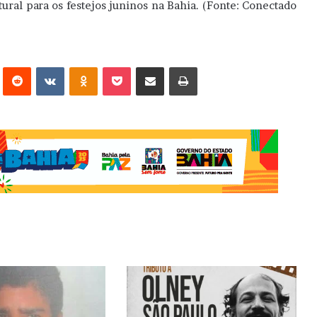
ural para os festejos juninos na Bahia. (Fonte: Conectado
erest
Reddit
VK
OK
Pocket
Compartilhar via e-mail
Imprimir