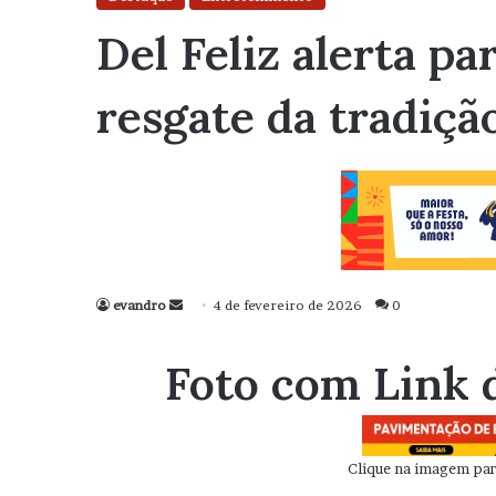
Del Feliz alerta pa
resgate da tradiçã
evandro
Mande
4 de fevereiro de 2026
0
um
e-
Foto com Link 
mail
Clique na imagem para