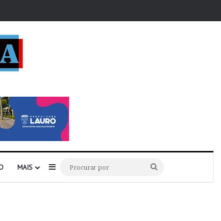
r
Barra Lateral
Procurar
O
MAIS
por