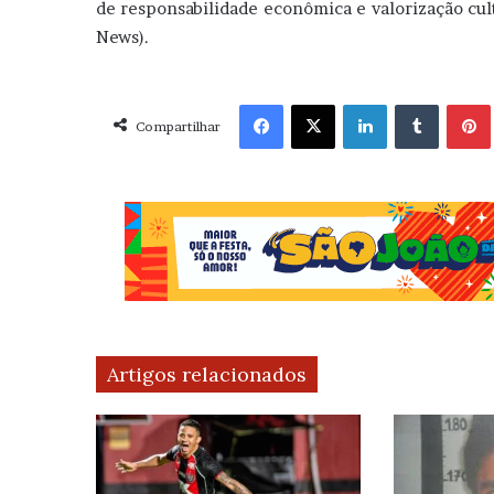
de responsabilidade econômica e valorização cult
News).
Facebook
X
Linkedin
Tumblr
Pint
Compartilhar
Artigos relacionados