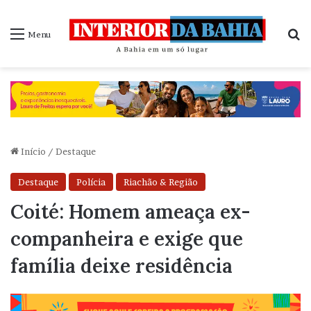
P
Menu
Início
/
Destaque
Destaque
Polícia
Riachão & Região
Coité: Homem ameaça ex-
companheira e exige que
família deixe residência