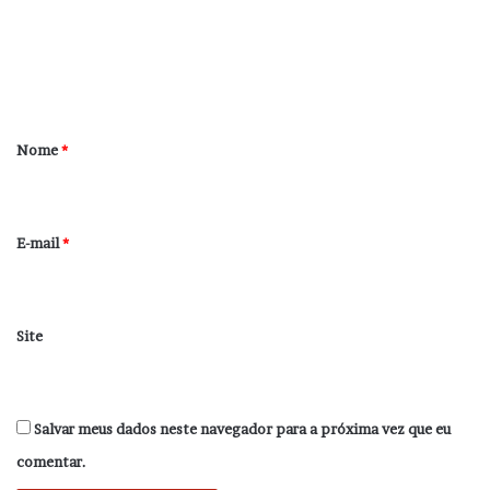
e
n
t
á
r
Nome
*
i
o
*
E-mail
*
Site
Salvar meus dados neste navegador para a próxima vez que eu
comentar.