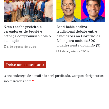
Neto recebe prefeito e
Band Bahia realiza
vereadores de Jequié e
tradicional debate entre
reforça compromisso com o
candidatos ao Governo da
município
Bahia para mais de 300
cidades neste domingo (9)
8 de agosto de 2026
7 de agosto de 2026
Deixe um comentário
O seu endereço de e-mail não será publicado.
Campos obrigatórios
são marcados com
*
C
o
m